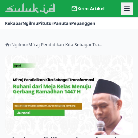
Kirim Artikel
Kerjasama
Kekabar
Ngilmu
Pitutur
Panutan
Pepanggen
Kontak
Redaksi
Tentang Suluk
/
Ngilmu
/
Mi’raj Pendidikan Kita Sebagai Transformasi Ruhani dari Meja Kelas Menuju Gerbang Ramadhan 1447 H