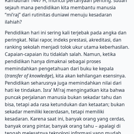
Ramadhan 1447 H, muncul pertanyaan penting: sudah
sejauh mana pendidikan kita membantu manusia
“mi’raj” dari rutinitas duniawi menuju kesadaran
ilahiah?
Pendidikan hari ini sering kali terjebak pada angka dan
peringkat. Nilai rapor, indeks prestasi, akreditasi, dan
ranking sekolah menjadi tolok ukur utama keberhasilan.
Capaian-capaian itu tidaklah salah. Namun, ketika
pendidikan hanya dimaknai sebagai proses
memindahkan pengetahuan dari buku ke kepala
(
transfer of knowledge
), kita akan kehilangan esensinya.
Pendidikan seharusnya juga memindahkan nilai dari
hati ke tindakan. Isra’ Mi’raj mengingatkan kita bahwa
puncak perjalanan manusia bukan sekadar tahu dan
bisa, tetapi ada rasa ketundukan dan ketaatan; bukan
sekadar memiliki kecerdasan, tetapi memiliki
kesadaran. Karena saat ini, banyak orang yang cerdas,
banyak orang pintar, banyak orang tahu – apalagi di
tengah melesatnya teknologi informasi yang mudah