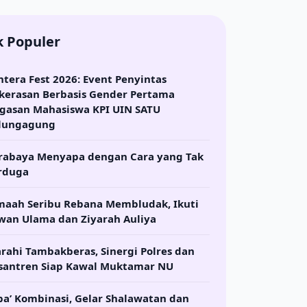
k Populer
ntera Fest 2026: Event Penyintas
kerasan Berbasis Gender Pertama
gasan Mahasiswa KPI UIN SATU
lungagung
rabaya Menyapa dengan Cara yang Tak
rduga
maah Seribu Rebana Membludak, Ikuti
wan Ulama dan Ziyarah Auliya
arahi Tambakberas, Sinergi Polres dan
santren Siap Kawal Muktamar NU
ba’ Kombinasi, Gelar Shalawatan dan