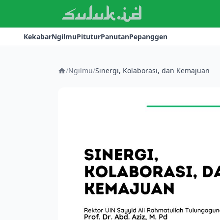
Kekabar
Ngilmu
Pitutur
Panutan
Pepanggen
/
Ngilmu
/
Sinergi, Kolaborasi, dan Kemajuan