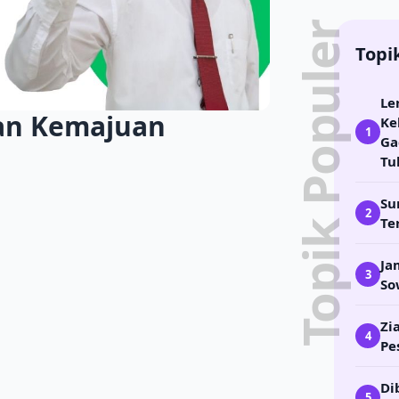
Topik Populer
Topi
Le
dan Kemajuan
Ke
1
Ga
Tu
Su
2
Te
Ja
3
So
Zi
4
Pe
Di
5