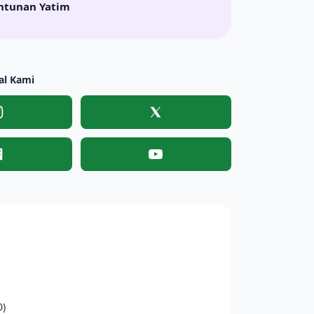
ntunan Yatim
al Kami
Instagram
X
Facebook
YouTube
0)