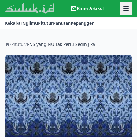
Kirim Artikel
Kerjasama
Kekabar
Ngilmu
Pitutur
Panutan
Pepanggen
Kontak
Redaksi
Tentang Suluk
/
Pitutur
/
PNS yang NU Tak Perlu Sedih Jika Jabatanmu Hilang