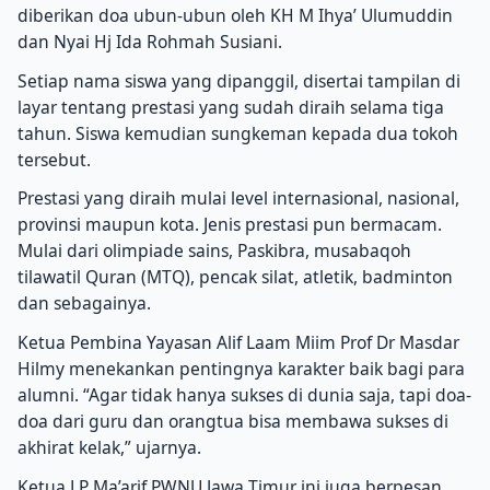
diberikan doa ubun-ubun oleh KH M Ihya’ Ulumuddin
dan Nyai Hj Ida Rohmah Susiani.
Setiap nama siswa yang dipanggil, disertai tampilan di
layar tentang prestasi yang sudah diraih selama tiga
tahun. Siswa kemudian sungkeman kepada dua tokoh
tersebut.
Prestasi yang diraih mulai level internasional, nasional,
provinsi maupun kota. Jenis prestasi pun bermacam.
Mulai dari olimpiade sains, Paskibra, musabaqoh
tilawatil Quran (MTQ), pencak silat, atletik, badminton
dan sebagainya.
Ketua Pembina Yayasan Alif Laam Miim Prof Dr Masdar
Hilmy menekankan pentingnya karakter baik bagi para
alumni. “Agar tidak hanya sukses di dunia saja, tapi doa-
doa dari guru dan orangtua bisa membawa sukses di
akhirat kelak,” ujarnya.
Ketua LP Ma’arif PWNU Jawa Timur ini juga berpesan