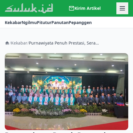
Kirim Artikel
Kerjasama
Kekabar
Ngilmu
Pitutur
Panutan
Pepanggen
Kontak
Redaksi
Tentang Suluk
/
Kekabar
/
Purnawiyata Penuh Prestasi, Seratus Persen Lulusan Diterima PTN