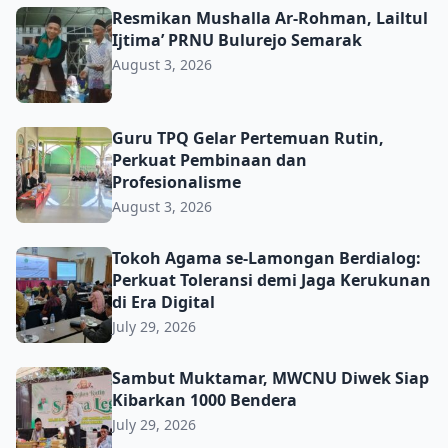
Resmikan Mushalla Ar-Rohman, Lailtul Ijtima’ PRNU Bulu
Resmikan Mushalla Ar-Rohman, Lailtul
Ijtima’ PRNU Bulurejo Semarak
August 3, 2026
Guru TPQ Gelar Pertemuan Rutin, Perkuat Pembinaan da
Guru TPQ Gelar Pertemuan Rutin,
Perkuat Pembinaan dan
Profesionalisme
August 3, 2026
Tokoh Agama se-Lamongan Berdialog: Perkuat Toleransi d
Tokoh Agama se-Lamongan Berdialog:
Perkuat Toleransi demi Jaga Kerukunan
di Era Digital
July 29, 2026
Sambut Muktamar, MWCNU Diwek Siap Kibarkan 1000 B
Sambut Muktamar, MWCNU Diwek Siap
Kibarkan 1000 Bendera
July 29, 2026