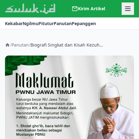
Kirim Artikel
Kerjasama
Kekabar
Ngilmu
Pitutur
Panutan
Pepanggen
Kontak
Redaksi
Tentang Suluk
/
Panutan
/
Biografi Singkat dan Kisah Kezuhudan KH A. Nawawi Abdul Jalil Sidogiri