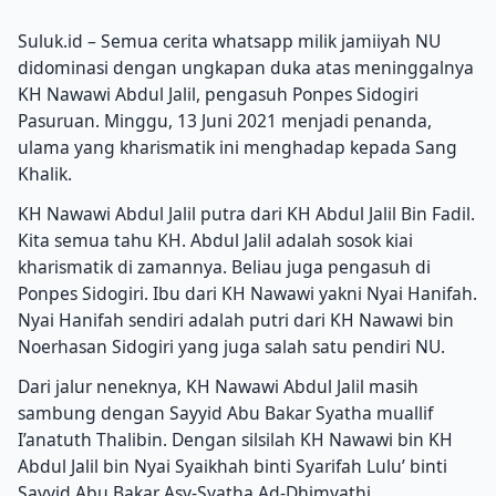
Suluk.id – Semua cerita whatsapp milik jamiiyah NU
didominasi dengan ungkapan duka atas meninggalnya
KH Nawawi Abdul Jalil, pengasuh Ponpes Sidogiri
Pasuruan.
Minggu, 13 Juni 2021 menjadi penanda,
ulama yang kharismatik ini menghadap kepada Sang
Khalik.
KH Nawawi Abdul Jalil putra dari KH Abdul Jalil Bin Fadil.
Kita semua tahu KH.
Abdul Jalil adalah sosok kiai
kharismatik di zamannya.
Beliau juga pengasuh di
Ponpes Sidogiri.
Ibu dari KH Nawawi yakni Nyai Hanifah.
Nyai Hanifah sendiri adalah putri dari KH Nawawi bin
Noerhasan Sidogiri yang juga salah satu pendiri NU.
Dari jalur neneknya, KH Nawawi Abdul Jalil masih
sambung dengan Sayyid Abu Bakar Syatha muallif
I’anatuth Thalibin.
Dengan silsilah KH Nawawi bin KH
Abdul Jalil bin Nyai Syaikhah binti Syarifah Lulu’ binti
Sayyid Abu Bakar Asy-Syatha Ad-Dhimyathi.