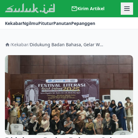
Kirim Artikel
Kerjasama
Kekabar
Ngilmu
Pitutur
Panutan
Pepanggen
Kontak
Redaksi
Tentang Suluk
/
Kekabar
/
Didukung Badan Bahasa, Gelar Workshop Menulis Buku di Festival Literasi Anjuk Ladang 2025