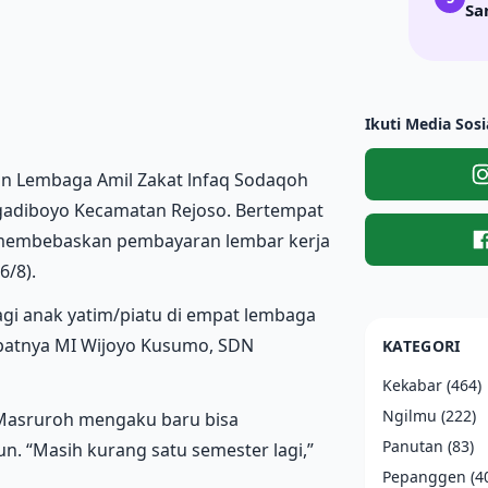
Sa
Ikuti Media Sosi
kan Lembaga Amil Zakat lnfaq Sodaqoh
gadiboyo Kecamatan Rejoso. Bertempat
 membebaskan pembayaran lembar kerja
6/8).
agi anak yatim/piatu di empat lembaga
patnya MI Wijoyo Kusumo, SDN
KATEGORI
Kekabar
(464)
Ngilmu
(222)
 Masruroh mengaku baru bisa
Panutan
(83)
. “Masih kurang satu semester lagi,”
Pepanggen
(4