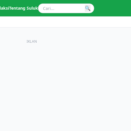
🔍
daksi
Tentang Suluk
IKLAN