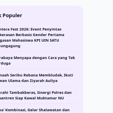
k Populer
ntera Fest 2026: Event Penyintas
kerasan Berbasis Gender Pertama
gasan Mahasiswa KPI UIN SATU
lungagung
rabaya Menyapa dengan Cara yang Tak
rduga
maah Seribu Rebana Membludak, Ikuti
wan Ulama dan Ziyarah Auliya
arahi Tambakberas, Sinergi Polres dan
santren Siap Kawal Muktamar NU
ba’ Kombinasi, Gelar Shalawatan dan