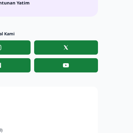
ntunan Yatim
al Kami
Instagram
X
Facebook
YouTube
0)