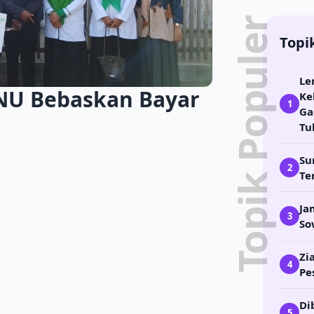
Topik Populer
Topi
Le
sNU Bebaskan Bayar
Ke
1
Ga
Tu
Su
2
Te
Ja
3
So
Zi
4
Pe
Di
5