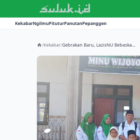
Kekabar
Ngilmu
Pitutur
Panutan
Pepanggen
/
Kekabar
/
Gebrakan Baru, LazisNU Bebaskan Bayar LKS Bagi Yatim/Piatu