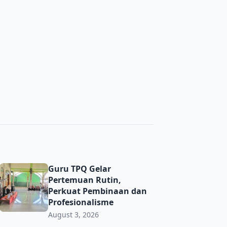
ma’ PRNU Bulurejo Semarak
Guru TPQ Gelar Pertemuan Rutin, Perkuat Pembinaan dan 
Guru TPQ Gelar
Pertemuan Rutin,
Perkuat Pembinaan dan
Profesionalisme
August 3, 2026