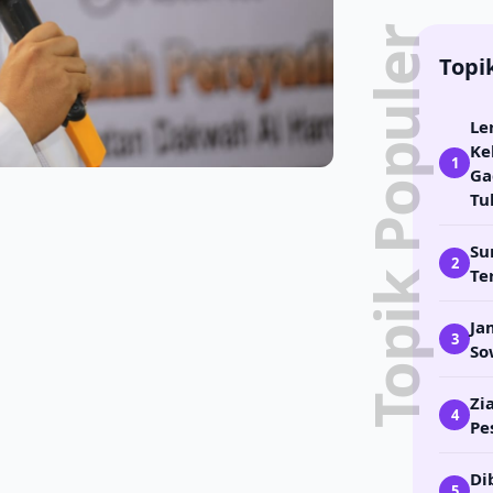
Topik Populer
Topi
Le
Ke
1
Ga
Tu
Su
2
Te
Ja
3
So
Zi
4
Pe
Di
5