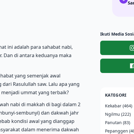
Sa
Ikuti Media Sosi
t ini adalah para sahabat nabi,
r. Dan di antara keduanya maka
sahabat yang semenjak awal
ari Rasulullah saw. Lalu apa yang
 menjadi ummat yang terbaik?
KATEGORI
wah nabi di makkah di bagi dalam 2
Kekabar
(464)
sembunyi-sembunyi) dan dakwah jahr
Ngilmu
(222)
sebab kondisi awal yang dianggap
Panutan
(83)
masyarakat dalam menerima dakwah
Pepanggen
(4