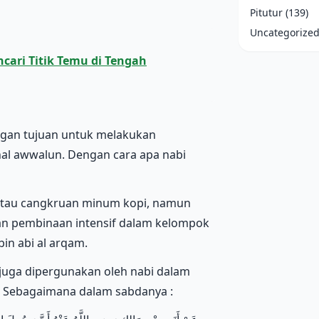
Pitutur
(139)
Uncategorize
cari Titik Temu di Tengah
ngan tujuan untuk melakukan
al awwalun. Dengan cara apa nabi
atau cangkruan minum kopi, namun
an pembinaan intensif dalam kelompok
bin abi al arqam.
 juga dipergunakan oleh nabi dalam
r. Sebagaimana dalam sabdanya :