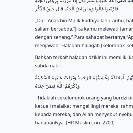
 صَلَّى اللَّهُ عَلَيْهِ وَسَلَّمَ قَالَ إِذَا مَرَرْتُمْ بِرِيَاضِ الْجَنَّةِ
فَارْتَعُوا قَالُوا وَمَا رِيَاضُ الْجَنَّةِ قَالَ حِلَقُ الذِّكْرِ
_Dari Anas bin Malik Radhiyallahu ‘anhu, bah
sallam bersabda,”Jika kamu melewati tama
dengan senang.” Para sahabat bertanya,”A
menjawab,”Halaqah-halaqah (kelompok-kelo
Bahkan terkait halaqah dzikir ini memiliki
sabda nabi :
َتْهُمُ الْمَلَائِكَةُ وَغَشِيَتْهُمُ الرَّحْمَةُ وَنَزَلَتْ عَلَيْهِمُ السَّكِينَةُ
وَذَكَرَهُمُ اللَّهُ فِيمَنْ عِنْدَهُ
_Tidaklah sekelompok orang yang berdzikir
kecuali malaikat mengelilingi mereka, rah
kepada mereka, dan Allah menyebut-nyebut 
hadapanNya. (HR Muslim, no. 2700)_