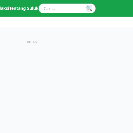
🔍
daksi
Tentang Suluk
IKLAN