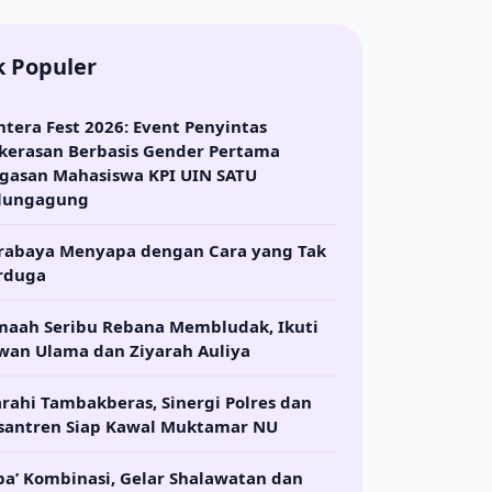
k Populer
ntera Fest 2026: Event Penyintas
kerasan Berbasis Gender Pertama
gasan Mahasiswa KPI UIN SATU
lungagung
rabaya Menyapa dengan Cara yang Tak
rduga
maah Seribu Rebana Membludak, Ikuti
wan Ulama dan Ziyarah Auliya
arahi Tambakberas, Sinergi Polres dan
santren Siap Kawal Muktamar NU
ba’ Kombinasi, Gelar Shalawatan dan