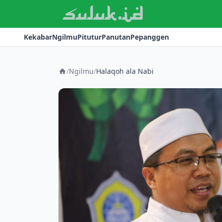
Kekabar
Ngilmu
Pitutur
Panutan
Pepanggen
/
Ngilmu
/
Halaqoh ala Nabi