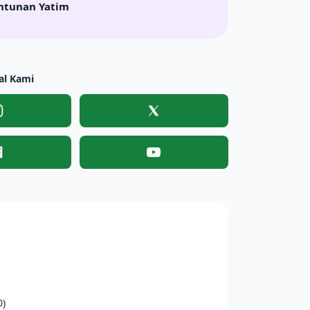
ntunan Yatim
al Kami
Instagram
X
Facebook
YouTube
0)