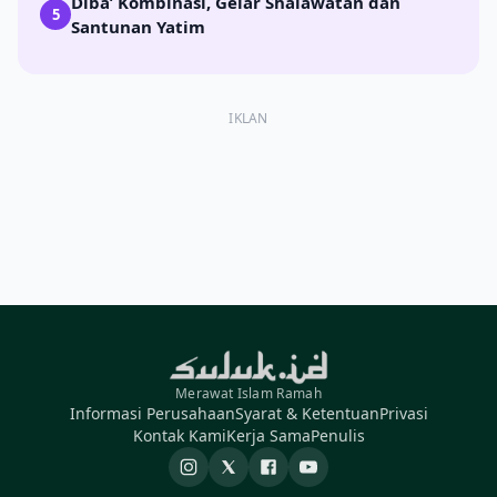
Diba’ Kombinasi, Gelar Shalawatan dan
5
Santunan Yatim
IKLAN
Merawat Islam Ramah
Informasi Perusahaan
Syarat & Ketentuan
Privasi
Kontak Kami
Kerja Sama
Penulis
Instagram
X
Facebook
YouTube