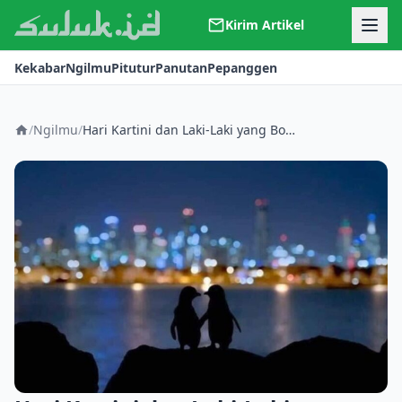
Kirim Artikel
Kerjasama
Kekabar
Ngilmu
Pitutur
Panutan
Pepanggen
Kontak
Redaksi
Tentang Suluk
/
Ngilmu
/
Hari Kartini dan Laki-Laki yang Boleh Menangis