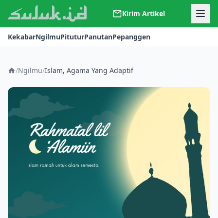
Kirim Artikel
Kerjasama
Kekabar
Ngilmu
Pitutur
Panutan
Pepanggen
Kontak
Redaksi
Tentang Suluk
/
Ngilmu
/
Islam, Agama Yang Adaptif