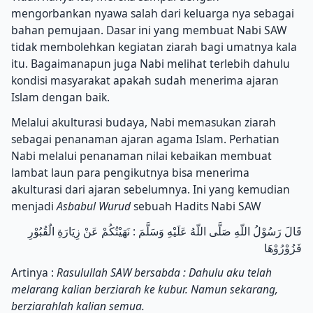
mengorbankan nyawa salah dari keluarga nya sebagai
bahan pemujaan. Dasar ini yang membuat Nabi SAW
tidak membolehkan kegiatan ziarah bagi umatnya kala
itu. Bagaimanapun juga Nabi melihat terlebih dahulu
kondisi masyarakat apakah sudah menerima ajaran
Islam dengan baik.
Melalui akulturasi budaya, Nabi memasukan ziarah
sebagai penanaman ajaran agama Islam. Perhatian
Nabi melalui penanaman nilai kebaikan membuat
lambat laun para pengikutnya bisa menerima
akulturasi dari ajaran sebelumnya. Ini yang kemudian
menjadi
Asbabul Wurud
sebuah Hadits Nabi SAW
قَالَ رَسُوْلُ اللّهِ صَلَّى اللّهُ عَلَيْهِ وَسَلَّمَ : نَهَيْتُكُمْ عَنْ زِيَارَةِ الٌقُبُوْرِ
فَزُوْرُوْهَا
Artinya :
Rasulullah SAW bersabda : Dahulu aku telah
melarang kalian berziarah ke kubur. Namun sekarang,
berziarahlah kalian semua.