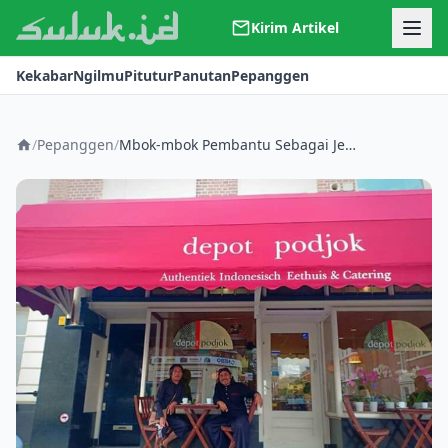
Kirim Artikel
Kerjasama
Kekabar
Ngilmu
Pitutur
Panutan
Pepanggen
Kontak
Redaksi
Tentang Suluk
/
Pepanggen
/
Mbok-mbok Pembantu Sebagai Jembatan Kebudayaan Antar Bangsa