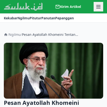
Kirim Artikel
Kerjasama
Kekabar
Ngilmu
Pitutur
Panutan
Pepanggen
Kontak
Redaksi
Tentang Suluk
/
Ngilmu
/
Pesan Ayatollah Khomeini Tentang Kematian
Pesan Ayatollah Khomeini