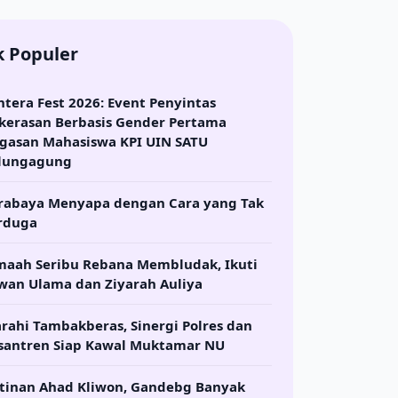
k Populer
ntera Fest 2026: Event Penyintas
kerasan Berbasis Gender Pertama
gasan Mahasiswa KPI UIN SATU
lungagung
rabaya Menyapa dengan Cara yang Tak
rduga
maah Seribu Rebana Membludak, Ikuti
wan Ulama dan Ziyarah Auliya
arahi Tambakberas, Sinergi Polres dan
santren Siap Kawal Muktamar NU
tinan Ahad Kliwon, Gandebg Banyak