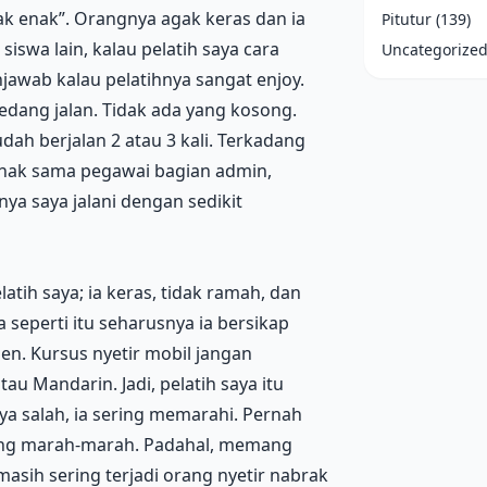
ak enak”. Orangnya agak keras dan ia
Pitutur
(139)
iswa lain, kalau pelatih saya cara
Uncategorize
njawab kalau pelatihnya sangat enjoy.
sedang jalan. Tidak ada yang kosong.
udah berjalan 2 atau 3 kali. Terkadang
 enak sama pegawai bagian admin,
ya saya jalani dengan sedikit
atih saya; ia keras, tidak ramah, dan
seperti itu seharusnya ia bersikap
. Kursus nyetir mobil jangan
u Mandarin. Jadi, pelatih saya itu
ya salah, ia sering memarahi. Pernah
gsung marah-marah. Padahal, memang
masih sering terjadi orang nyetir nabrak