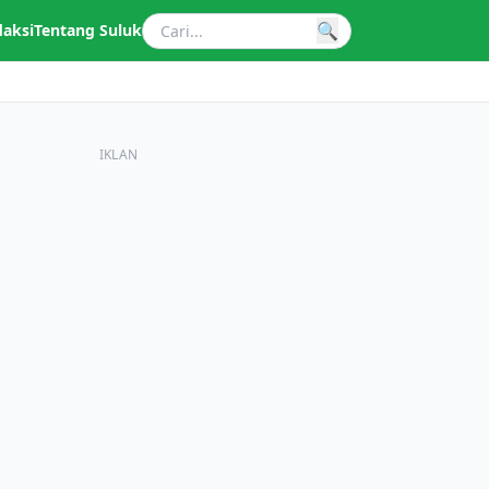
🔍
daksi
Tentang Suluk
IKLAN