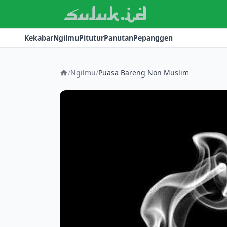
Kekabar
Ngilmu
Pitutur
Panutan
Pepanggen
/
Ngilmu
/
Puasa Bareng Non Muslim