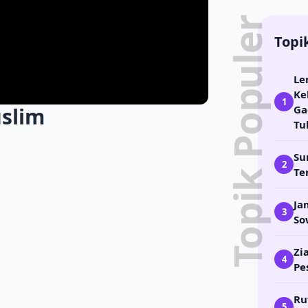
Topik Populer
Topi
Le
Ke
1
slim
Ga
Tu
Su
2
Te
Ja
3
So
Zi
4
Pe
Ru
5