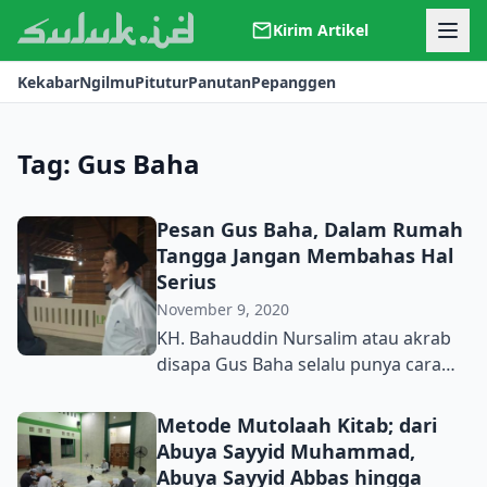
Kirim Artikel
Kerjasama
Kekabar
Ngilmu
Pitutur
Panutan
Pepanggen
Kontak
Redaksi
Tentang Suluk
Tag:
Gus Baha
Pesan Gus Baha, Dalam Rumah
Tangga Jangan Membahas Hal
Serius
November 9, 2020
KH. Bahauddin Nursalim atau akrab
disapa Gus Baha selalu punya cara
unik untuk menyapaikan tausiyahnya.
Salah satunya saat beliau
Metode Mutolaah Kitab; dari
memberikan nasihat pernikahan
Abuya Sayyid Muhammad,
disalah satu acara di Mojokerjo pada
Abuya Sayyid Abbas hingga