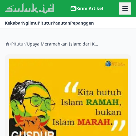
Kirim Artikel
Kerjasama
Kekabar
Ngilmu
Pitutur
Panutan
Pepanggen
Kontak
Redaksi
Tentang Suluk
/
Pitutur
/
Upaya Meramahkan Islam: dari Kekhawatiran bersama Amrullah Ali hingga Pertemuan dengan Dedik Priyanto