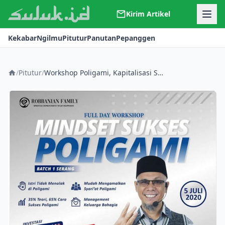
Kirim Artikel
Kerjasama
Kekabar
Ngilmu
Pitutur
Panutan
Pepanggen
Kontak
Redaksi
Tentang Suluk
/
Pitutur
/
Workshop Poligami, Kapitalisasi Syahwat Berkedok Agama