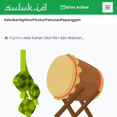
Kirim Artikel
Kerjasama
Kekabar
Ngilmu
Pitutur
Panutan
Pepanggen
Kontak
Redaksi
Tentang Suluk
/
Ngilmu
/
Ada Kaitan Idul Fitri dan Walisongo, Apa Makna Idul Fitri Sebenarnya?