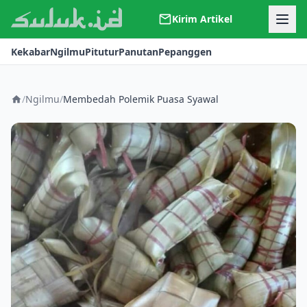
Kirim Artikel
Kerjasama
Kekabar
Ngilmu
Pitutur
Panutan
Pepanggen
Kontak
Redaksi
Tentang Suluk
/
Ngilmu
/
Membedah Polemik Puasa Syawal