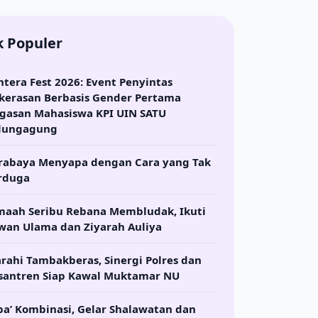
k Populer
ntera Fest 2026: Event Penyintas
kerasan Berbasis Gender Pertama
gasan Mahasiswa KPI UIN SATU
lungagung
rabaya Menyapa dengan Cara yang Tak
rduga
maah Seribu Rebana Membludak, Ikuti
wan Ulama dan Ziyarah Auliya
arahi Tambakberas, Sinergi Polres dan
santren Siap Kawal Muktamar NU
ba’ Kombinasi, Gelar Shalawatan dan