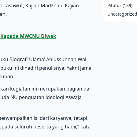
an Tasawuf, Kajian Madzhab, Kajian
Pitutur
(139)
an.
Uncategorize
ma Kepada MWCNU Diwek
buku Biografi Ulama’ Ahlussunnah Wal
uku ini dihadiri penulisnya. Yakni Jamal
 Tuban.
an kegiatan ini merupakan bagian dari
Muda NU penguatan ideologi Aswaja
enyampaikan isi dari karyanya, tetapi
ada seluruh peserta yang hadir,’’ kata