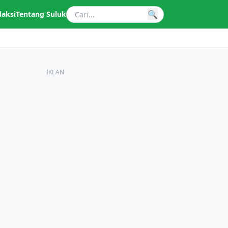
🔍
daksi
Tentang Suluk
IKLAN