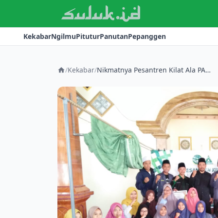
Kekabar
Ngilmu
Pitutur
Panutan
Pepanggen
/
Kekabar
/
Nikmatnya Pesantren Kilat Ala PAC IPNU-IPPNU Palang