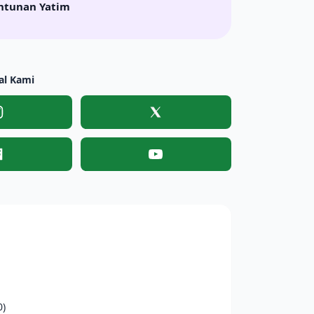
ntunan Yatim
al Kami
Instagram
X
Facebook
YouTube
0)