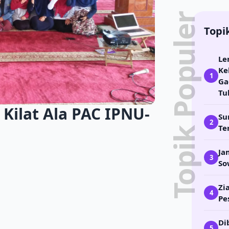
Topik Populer
Topi
Le
Ke
1
Ga
Tu
Kilat Ala PAC IPNU-
Su
2
Te
Ja
3
So
Zi
4
Pe
Di
5