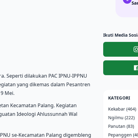
Sa
Ikuti Media Sosi
a. Seperti dilakukan PAC IPNU-IPPNU
giatan yang dikemas dalam Pesantren
19 Mei.
KATEGORI
etan Kecamatan Palang. Kegiatan
Kekabar
(464)
nguatan Ideologi Ahlussunnah Wal
Ngilmu
(222)
Panutan
(83)
IPPNU se-Kecamatan Palang digembleng
Pepanggen
(4