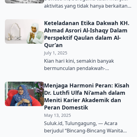
sesuai dengan teladan Rasulullah
aktivitas yang tidak hanya berkaitan
SAW. Saya ingin menekankan
dengan ritual, akan tetapi juga
bahwasanya Allah menerangkan di
dengan cara seseorang memahami,
Keteladanan Etika Dakwah KH.
dalam surah Ali Imran ayat 104 dan
menafsirkan, dan merespons realitas
Ahmad Asrori Al-Ishaqy Dalam
juga surah An-Nahl ayat 125
sosial yang terus berubah. Di tengah
Perspektif Qaulan dalam Al-
bahwasanya dakwah itu adalah
derasnya arus informasi, perdebatan
Qur’an
kegiatan […]
teologis, serta munculnya otoritas-
July 1, 2025
otoritas baru dalam ruang digital,
Kian hari kini, semakin banyak
beragama tidak lagi cukup hanya
bermunculan pendakwah-
dengan semangat semata, namun
pendakwah baru. Dengan berbagai
juga membutuhkan kejernihan nalar
metode dakwah yang mereka
Menjaga Harmoni Peran: Kisah
supaya […]
gunakan, tentu telah memberikan
Dr. Luthfi Ulfa Ni’amah dalam
kesan warna baru dalam dunia
Meniti Karier Akademik dan
perdakwahan. Meskipun begitu, tidak
Peran Domestik
semua pendakwah yang muncul di
May 13, 2025
permukaan adalah sosok yang benar-
Suluk.id, Tulungagung, — Acara
benar mencerminkan sosok
berjudul “Bincang-Bincang Wanita
pendakwah yang baik. Adakalanya