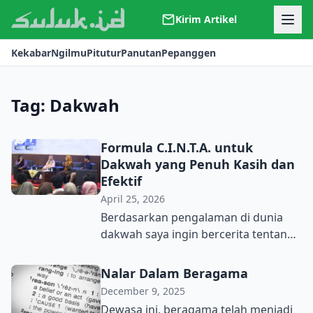
Kirim Artikel
Kerjasama
Kekabar
Ngilmu
Pitutur
Panutan
Pepanggen
Kontak
Redaksi
Tentang Suluk
Tag:
Dakwah
Formula C.I.N.T.A. untuk
Dakwah yang Penuh Kasih dan
Efektif
April 25, 2026
Berdasarkan pengalaman di dunia
dakwah saya ingin bercerita tentang
beberapa hal tips dan trik
berdakwah. Sebagai jawaban atas
Nalar Dalam Beragama
tantangan zaman sebagai
December 9, 2025
pendakwah yang bahkan tidak lagi
Dewasa ini, beragama telah menjadi