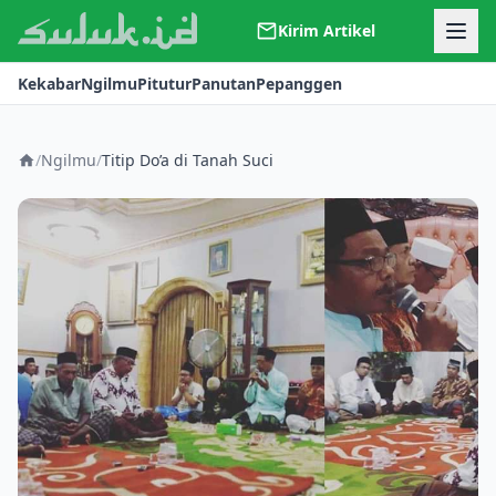
Kirim Artikel
Kerjasama
Kekabar
Ngilmu
Pitutur
Panutan
Pepanggen
Kontak
Redaksi
Tentang Suluk
/
Ngilmu
/
Titip Do’a di Tanah Suci